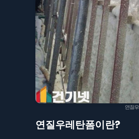
연질우
연질우레탄폼이란?