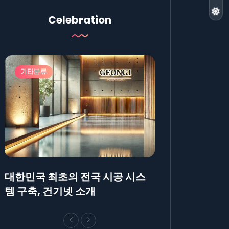
Celebration
기타분류
기타분류
대한민국 최초의 전국 시공 시스
AllBlog에 R
템 구축, 건기넷 소개
방법에 대해 안