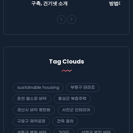
니다.
구축, 건기넷 소개
방법에 대해
Tag Clouds
sustainable housing
부평구 테라조
춘천 헬스장 바닥
홍성군 복층주택
경산시 바닥 평탄화
서천군 인테리어
구로구 제약공장
건축 절차
성동구 병원 바닥
가이드
산청군 방진 바닥