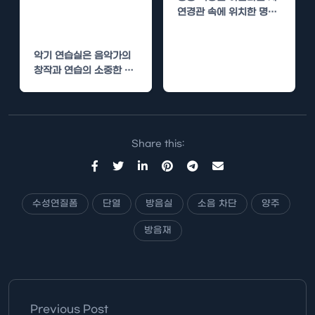
연질폼 단열로 소
연경관 속에 위치한 명소
음 차단
로, 많은 방문객들에게 잊
을 수 없는…
악기 연습실은 음악가의
창작과 연습의 소중한 공
간입니다. 이러한 공간에
서 소음은 종종 문제가…
Share this:
수성연질폼
단열
방음실
소음 차단
양주
방음재
Previous Post