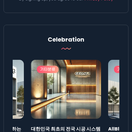
Celebration
기타분류
기타분
드를 제출하는
대한민국 최초의 전국 시공 시스템
AllBlog