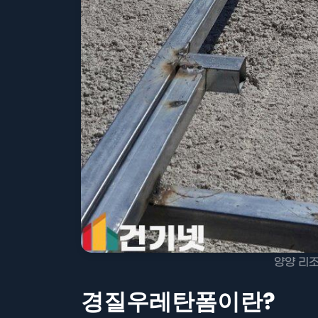
양양 리
경질우레탄폼이란?