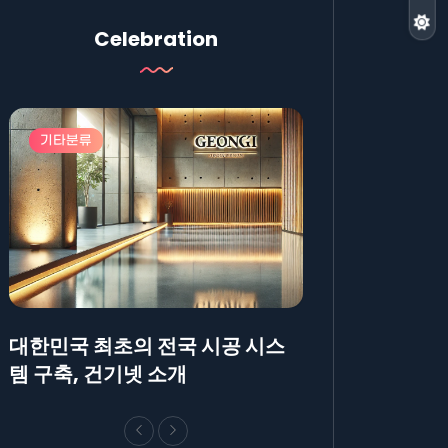
Celebration
기타분류
기타분류
대한민국 최초의 전국 시공 시스
AllBlog에 R
템 구축, 건기넷 소개
방법에 대해 안