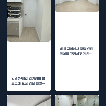
별내 주택 인테리
어 시공 – 아늑하
고 세련된 공간
만들기
중리동 주택 인테
별내 지역에서 주택 인테
리어를 고려하고 계신가
리어 시공 – 아늑
요? 인테리어 시공 전문
하고 세련된 공간
업체 건기넷은 고객에게
만들기
최상의…
안녕하세요! 건기넷의 블
로그에 오신 것을 환영합
니다. 우리는 주거 및 상
업 공간의 인테리어…