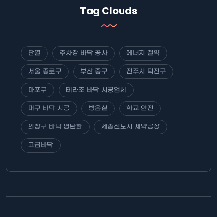
Tag Clouds
단열
주차장 바닥 공사
에너지 절약
서울 종로구
부산 중구
전주시 덕진구
마포구
테라조 바닥 시공업체
대구 바닥 시공
방음실
학교 안전
의창구 바닥 평탄화
세종신도시 제약공장
고급바닥