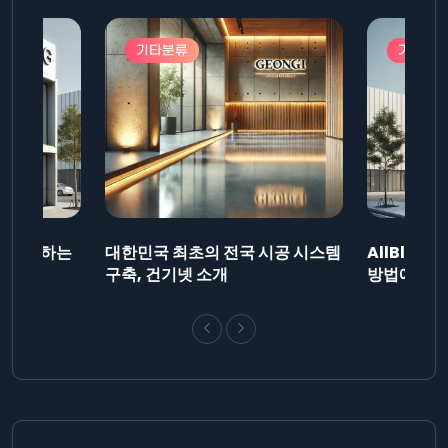
기타분류
기타분
드를 제출하는
대한민국 최초의 전국 시공 시스템
AllBlog
니다.
구축, 건기넷 소개
방법에 대해