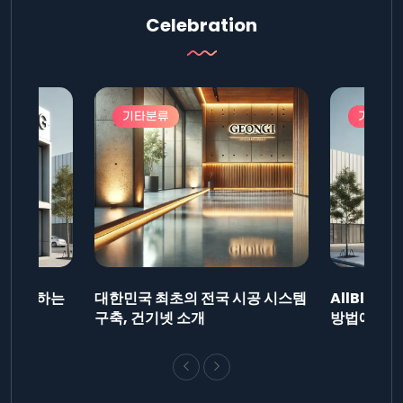
Celebration
기타분류
기타분
드를 제출하는
대한민국 최초의 전국 시공 시스템
AllBlog
니다.
구축, 건기넷 소개
방법에 대해