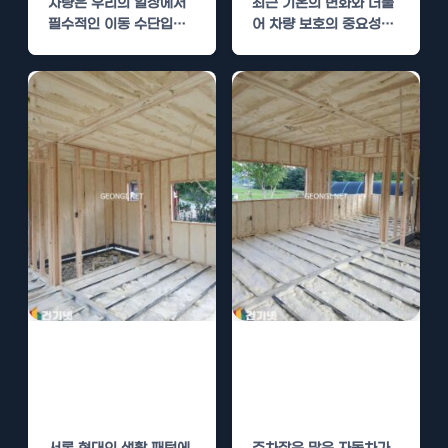
차량은 우리의 일상에서
최근 기온의 변화와 더불
필수적인 이동 수단입니
어 차량 보호의 중요성이
다. 하지만 외부의 다양한
날로 증가하고 있습니다.
요소들로부터 차량을 보
특히 공용주차장과…
호하는…
공용주차장 경질
주차장 경질우레
우레탄폼 단열로
탄폼 단열로 차량
차량 보호
보호