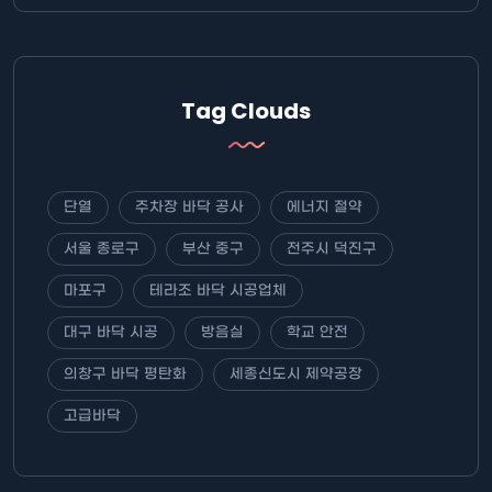
Tag Clouds
단열
주차장 바닥 공사
에너지 절약
서울 종로구
부산 중구
전주시 덕진구
마포구
테라조 바닥 시공업체
대구 바닥 시공
방음실
학교 안전
의창구 바닥 평탄화
세종신도시 제약공장
고급바닥