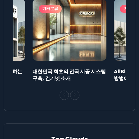
기타분류
기타분
드를 제출하는
대한민국 최초의 전국 시공 시스템
AllBlog
니다.
구축, 건기넷 소개
방법에 대해
Tag Clouds