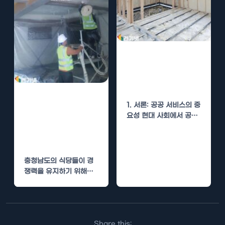
김해 시청 경질우
레탄폼 단열로 공
공 서비스 개선
충청남도 식당 경
1. 서론: 공공 서비스의 중
질우레탄폼 단열
요성 현대 사회에서 공공
로 손님 만족도
서비스는 시민의 삶의 질
을…
높이기
충청남도의 식당들이 경
쟁력을 유지하기 위해서
는 손님 만족도를 높이는
것이 필수적입니다. 이는
맛있는…
Share this: