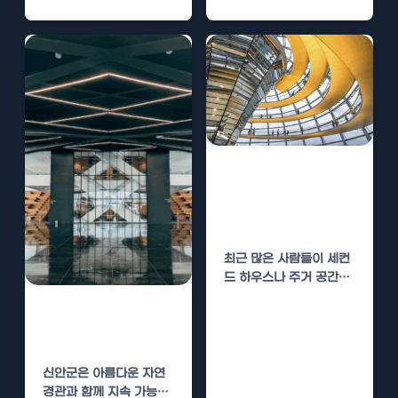
으로, 최근 인기를 끌고
있는 주택 형태입니다.…
신안군 조립식주
택 저렴한 비용
건축
최근 많은 사람들이 세컨
드 하우스나 주거 공간을
저렴한 비용으로 해결하
신안군 조립식주
고자 하면서 조립식…
택 친환경 시공
신안군은 아름다운 자연
경관과 함께 지속 가능한