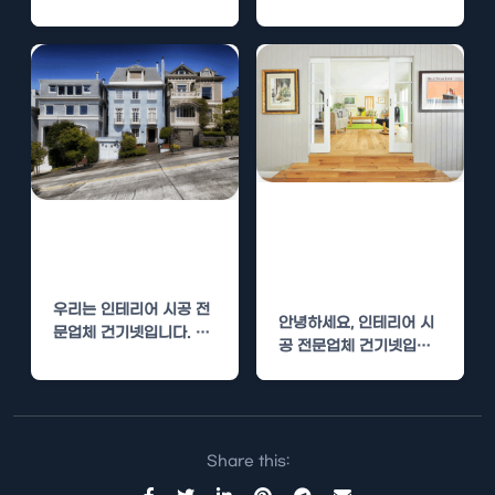
개발에 대한 관심이 높은
지역입니다. 이러한…
신안군 펜션형주
신안군 목조주택
택 고품질 자재
고품질 자재 사용
사용
우리는 인테리어 시공 전
안녕하세요, 인테리어 시
문업체 건기넷입니다. 신
공 전문업체 건기넷입니
안군에서 주거 및 상업 공
다. 신안군에서 인테리어
간의 인테리어 시공을…
시공을 고려하고 계신 분
들을 위해…
Share this: