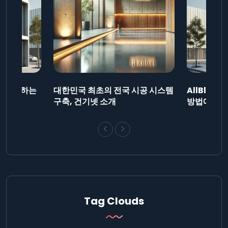
드를 제출하는
대한민국 최초의 전국 시공 시스템
AllBlog
니다.
구축, 건기넷 소개
방법에 대해
Tag Clouds