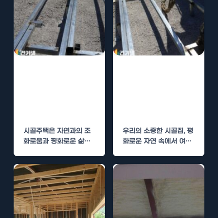
시골주택 단열 시
시골집 단열 문
공, 기와 지붕에
제, 우레탄폼 시
최적화된 우레탄
공으로 해결! 기
폼의 비밀
와 지붕에 딱!
시골주택은 자연과의 조
우리의 소중한 시골집, 평
화로움과 평화로운 삶을
화로운 자연 속에서 여유
추구하는 많은 사람들에
로운 삶을 누리고자 하지
게 매력적입니다. 하지만
만, 단열 문제로…
이러한 주택들이…