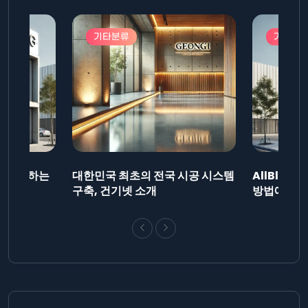
기타분류
기타분
드를 제출하는
대한민국 최초의 전국 시공 시스템
AllBlog
니다.
구축, 건기넷 소개
방법에 대해