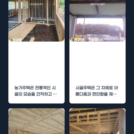
농가주택에 최적
시골주택 단열,
화된 우레탄폼 단
기와 지붕에 맞는
열 시공, 시골집
우레탄폼 시공으
에도 안성맞춤
로 완벽 방한
농가주택은 전통적인 시
시골주택은 그 자체로 아
골의 모습을 간직하고 있
름다움과 편안함을 제공
지만, 현대적인 편리함도
하지만, 겨울철 방한 문제
함께 누릴 수 있는…
는 항상 고민이 되어…