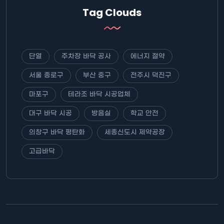
Tag Clouds
단열
주차장 바닥 공사
에너지 절약
서울 종로구
부산 중구
전주시 덕진구
마포구
테라조 바닥 시공업체
대구 바닥 시공
방음실
학교 안전
의창구 바닥 평탄화
세종신도시 제약공장
고급바닥