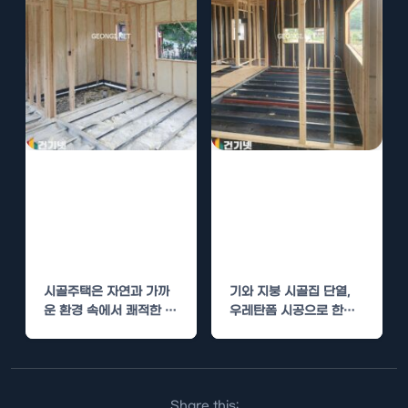
시골주택 단열,
기와 지붕 시골집
기와 지붕에 우레
단열, 우레탄폼
탄폼 시공으로 한
시공으로 한겨울
번에 해결
에도 따뜻하게
시골주택은 자연과 가까
기와 지붕 시골집 단열,
운 환경 속에서 쾌적한 삶
우레탄폼 시공으로 한겨
을 선사하지만, 때때로 겨
울에도 따뜻하게 추운 겨
울철 따뜻함을 유지하
울철, 우리의 시골집이…
는…
Share this: