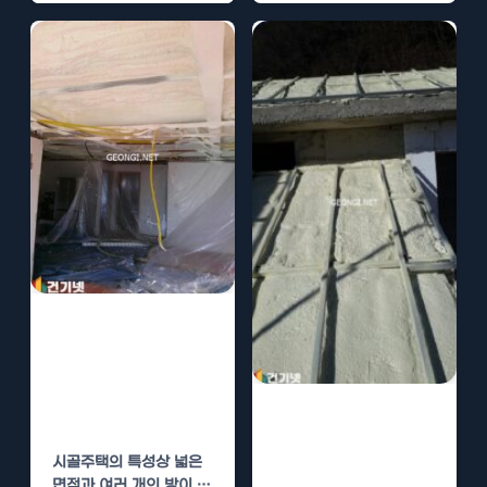
싼 난방비로 인해 고민
을…
시골주택 단열,
우레탄폼 시공으
로 난방비 절감
고양 원룸 단열
효과 확실
시공으로 난방비
시골주택의 특성상 넓은
절감
면적과 여러 개의 방이 존