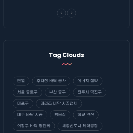
Tag Clouds
단열
주차장 바닥 공사
에너지 절약
서울 종로구
부산 중구
전주시 덕진구
마포구
테라조 바닥 시공업체
대구 바닥 시공
방음실
학교 안전
의창구 바닥 평탄화
세종신도시 제약공장