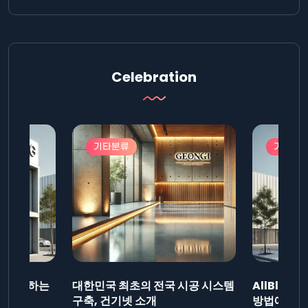
Celebration
기타분류
기타분
드를 제출하는
대한민국 최초의 전국 시공 시스템
AllBlog
니다.
구축, 건기넷 소개
방법에 대해