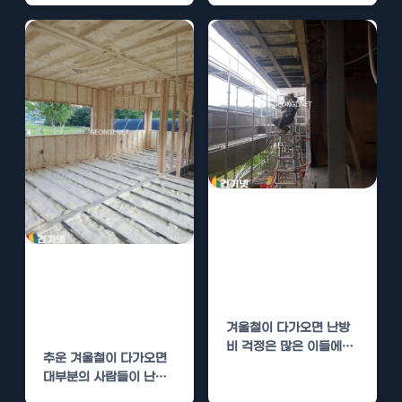
하는 것은 매우 중요한 과
제가…
조립식 농가주택
에 딱! 우레탄폼
단열 시공으로 겨
우레탄폼 시공으
울철 난방비 절감
로 겨울철 난방비
절감하기
겨울철이 다가오면 난방
비 걱정은 많은 이들에게
추운 겨울철이 다가오면
큰 고민거리가 됩니다. 특
대부분의 사람들이 난방
히 조립식 농가주택과…
비를 걱정하게 됩니다. 비