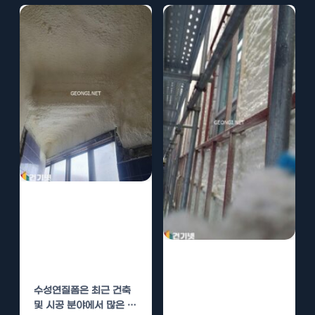
수성연질폼 시공
업체 추천 – 비용
과 성능 모두 만
우레탄폼 단열 시
족
공법 – 비용과 성
수성연질폼은 최근 건축
능 모두 챙기기
및 시공 분야에서 많은 인