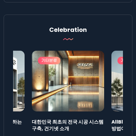
Celebration
기타분류
기타분
드를 제출하는
대한민국 최초의 전국 시공 시스템
AllBlog
니다.
구축, 건기넷 소개
방법에 대해