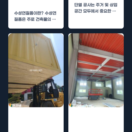
기기
단열 공사는 주거 및 상업
공간 모두에서 중요한 역
수성연질폼이란? 수성연
할을 합니다. 특히 수성연
질폼은 주로 건축물의 단
질폼은…
열 및 방음 효과를 높이기
위해 사용되는 자재로,…
수성연질폼 시공
수성연질폼 시공
업체 추천 – 비용
업체 비교 – 비용