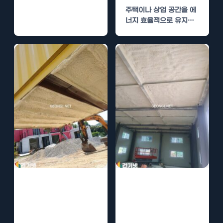
기를 얻고 있는 단열재
주택이나 상업 공간을 에
중…
너지 효율적으로 유지하
기 위해 단열은 필수적입
니다. 특히 우레탄폼 단열
은…
수성연질폼 시공
수성연질폼 시공
업체 추천 – 후기
업체 비교 – 비용
와 비용 모두 챙
과 후기 검토