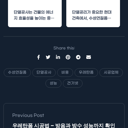
과 성능 분석
과 성능 분석
단열공사는 건물의 에너
단열공리가 중요한 현대
지 효율성을 높이는 중요
건축에서, 수성연질폼은
한 작업입니다. 그 중에서
뛰어난 단열 성능과 경제
도 수성연질폼은 뛰어난
성을 갖춘 재료로 주목받
성능과…
고…
Share this:
수성연질폼
단열공사
비용
우레탄폼
시공업체
성능
건기넷
Previous Post
우레탄폼 시공법 – 방음과 방수 성능까지 확인