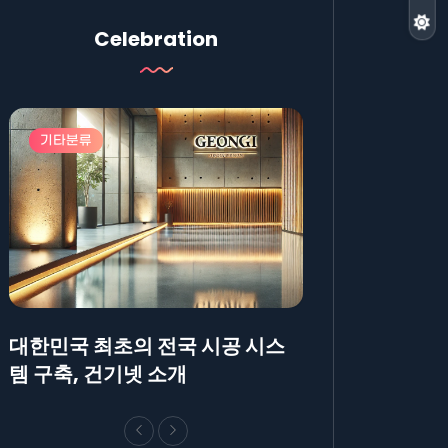
Celebration
기타분류
기타분류
대한민국 최초의 전국 시공 시스
AllBlog에 R
템 구축, 건기넷 소개
방법에 대해 안