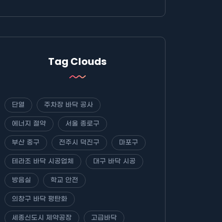
Tag Clouds
단열
주차장 바닥 공사
에너지 절약
서울 종로구
부산 중구
전주시 덕진구
마포구
테라조 바닥 시공업체
대구 바닥 시공
방음실
학교 안전
의창구 바닥 평탄화
세종신도시 제약공장
고급바닥