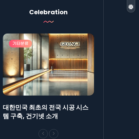
Celebration
기타분류
기타분류
대한민국 최초의 전국 시공 시스
AllBlog에 R
템 구축, 건기넷 소개
방법에 대해 안