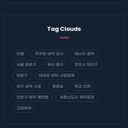
Tag Clouds
단열
주차장 바닥 공사
에너지 절약
서울 종로구
부산 중구
전주시 덕진구
마포구
테라조 바닥 시공업체
대구 바닥 시공
방음실
학교 안전
의창구 바닥 평탄화
세종신도시 제약공장
고급바닥