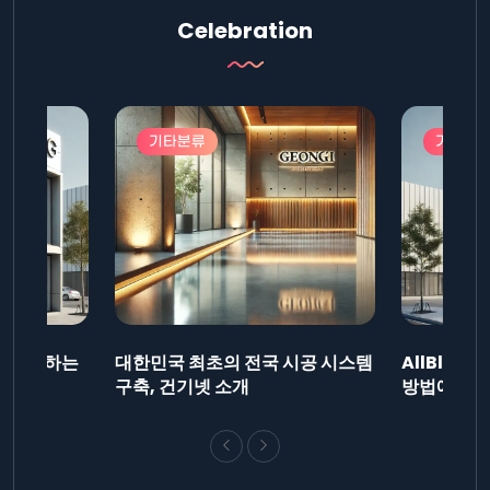
Celebration
기타분류
기타분
드를 제출하는
대한민국 최초의 전국 시공 시스템
AllBlog
니다.
구축, 건기넷 소개
방법에 대해