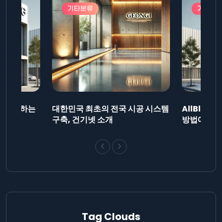
기타분류
기타분
드를 제출하는
대한민국 최초의 전국 시공 시스템
AllBlog
니다.
구축, 건기넷 소개
방법에 대해
Tag Clouds