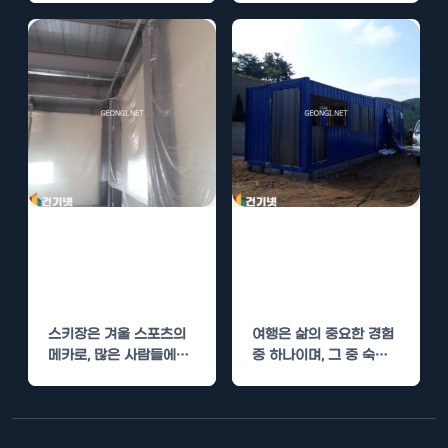
트인 단열공사가 진행되
었습니다.…
스키장 클럽하우
군산 게스트하우
스 단열공사로 사
스 단열공사로 편
계절 쾌적하게
안한 숙박 제공
스키장은 겨울 스포츠의
여행은 삶의 중요한 경험
메카로, 많은 사람들에게
중 하나이며, 그 중 숙박
재미와 휴식을 제공합니
은 여행의 질을 좌우하
다. 하지만 겨울철에만 사
는…
용되는…