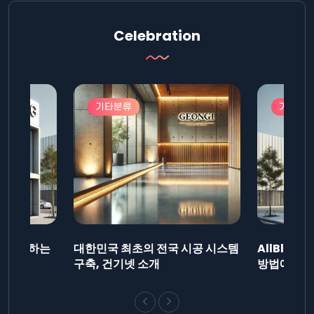
Celebration
기타분류
기타분
드를 제출하는
대한민국 최초의 전국 시공 시스템
AllBlog
니다.
구축, 건기넷 소개
방법에 대해