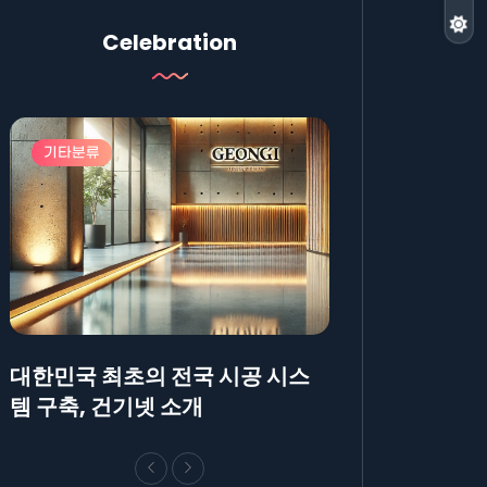
Celebration
기타분류
기타분류
대한민국 최초의 전국 시공 시스
AllBlog에 R
템 구축, 건기넷 소개
방법에 대해 안