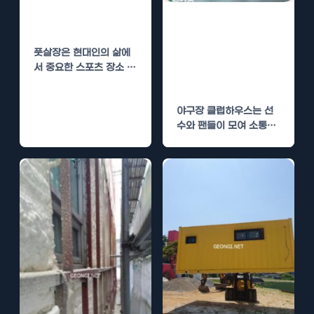
단열로 쾌적한 운
야구장 클럽하우
동 환경
스 수성연질폼 단
풋살장은 현대인의 삶에
열로 최적의 환경
서 중요한 스포츠 장소 중
제공
하나로 자리 잡았습니다.
풋살을 즐기는…
야구장 클럽하우스는 선
수와 팬들이 모여 소통하
는 중요한 공간입니다. 이
공간의 쾌적함과 유지…