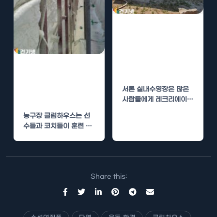
실내수영장 클럽
하우스 수성연질
폼 단열로 환경
농구장 클럽하우
개선
스 수성연질폼 단
서론 실내수영장은 많은
열로 온도 유지
사람들에게 레크리에이션
과 운동의 중요한 장소입
농구장 클럽하우스는 선
니다. 그러나 이러한 시설
수들과 코치들이 훈련 후
의 에너지…
에 휴식을 취하고 전략을
논의하는 중요한 공간입
니다.…
Share this: