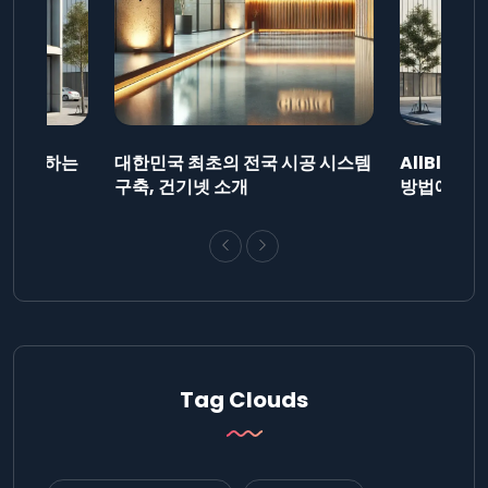
드를 제출하는
대한민국 최초의 전국 시공 시스템
AllBlog
니다.
구축, 건기넷 소개
방법에 대해
Tag Clouds