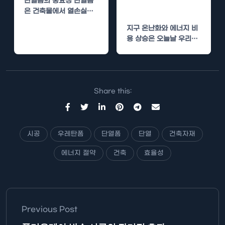
단열폼의 중요성 단열폼
에너지 절약하기
은 건축물에서 열손실을
최소화하고 에너지를 절
지구 온난화와 에너지 비
약하는 데 중요한 역할을
용 상승은 오늘날 우리가
합니다.…
직면한 주요 문제입니다.
이러한 문제를…
Share this:
시공
우레탄폼
단열폼
단열
건축자재
에너지 절약
건축
효율성
Previous Post