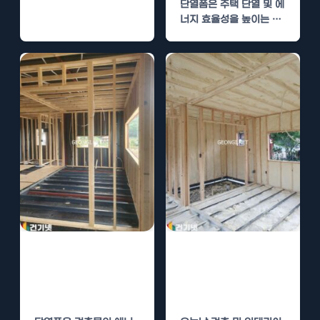
단열폼은 주택 단열 및 에
너지 효율성을 높이는 데
있어 매우 중요한 역할
을…
단열폼 시공, 경
단열폼 시공, 우
질우레탄폼의 효
레탄폼의 장점과
율성
경제적 이점