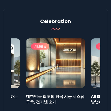
Celebration
기타분류
기타분
드를 제출하는
대한민국 최초의 전국 시공 시스템
AllBlog
니다.
구축, 건기넷 소개
방법에 대해