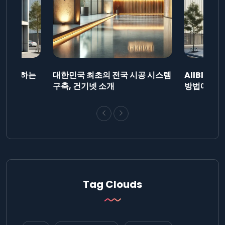
드를 제출하는
대한민국 최초의 전국 시공 시스템
AllBlog
니다.
구축, 건기넷 소개
방법에 대해
Tag Clouds