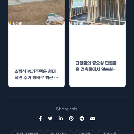
조립식 농가주택
단열폼 시공, 우
우레탄폼 시공,
레탄폼의 효율성
단열 효과와 비용
과 경제적 장점
효율성 모두 잡기
단열폼의 중요성 단열폼
은 건축물에서 열손실을
조립식 농가주택은 현대
최소화하고 에너지를 절
적인 주거 형태로 최근 많
약하는 데 중요한 역할을
은 사람들에게 인기를 끌
합니다.…
고 있습니다. 그중에서
도…
Share this: