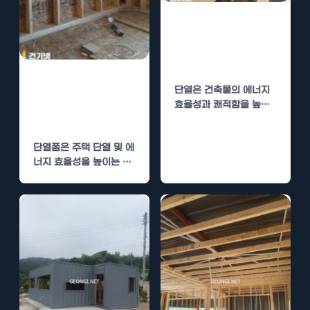
단열폼 시공, 경
질우레탄폼과 다
른 단열재 비교
단열폼 시공, 비
단열은 건축물의 에너지
용 절감과 효율성
효율성과 쾌적함을 높이
높이기
는 중요한 요소입니다. 최
근 단열폼의 사용이 증가
단열폼은 주택 단열 및 에
하면서…
너지 효율성을 높이는 데
있어 매우 중요한 역할
을…