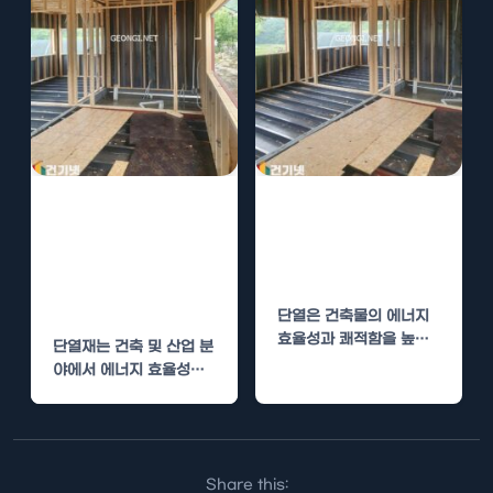
단열재 시공, 경
단열폼 시공, 경
질우레탄폼과 폴
질우레탄폼과 다
리우레아 비교 분
른 단열재 비교
석
단열은 건축물의 에너지
효율성과 쾌적함을 높이
단열재는 건축 및 산업 분
는 중요한 요소입니다. 최
야에서 에너지 효율성을
근 단열폼의 사용이 증가
높이고 환경에 대한 영향
하면서…
을 줄이는…
Share this: