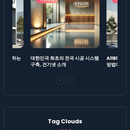
드를 제출하는
대한민국 최초의 전국 시공 시스템
AllBlog
니다.
구축, 건기넷 소개
방법에 대해
Tag Clouds