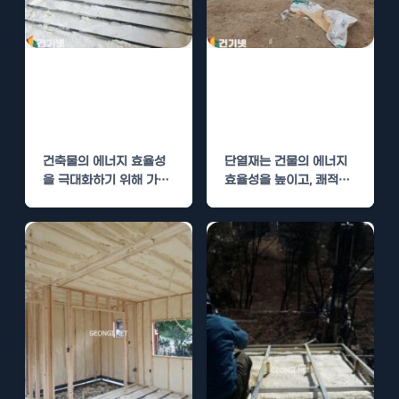
단열재 시공, 경
단열재 시공, 경
질우레탄폼과 폴
질우레탄폼과 폴
리우레아 비교
리우레아의 비교
건축물의 에너지 효율성
단열재는 건물의 에너지
을 극대화하기 위해 가장
효율성을 높이고, 쾌적한
중요한 요소 중 하나는 단
실내 환경을 유지하는 데
열재의 선택입니다.…
중요한 역할을…