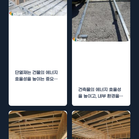
단열재 시공, 경
질우레탄폼과 폴
리우레아의 비교
단열재 시공, 경
분석 및 비용 절
질우레탄폼과 폴
감
리우레아의 비교
단열재는 건물의 에너지
분석
효율성을 높이는 중요한
요소입니다. 오늘은 경질
건축물의 에너지 효율성
우레탄폼과 폴리우레아
을 높이고, 내부 환경을
두 가지…
쾌적하게 유지하기 위한
가장 중요한 요소…