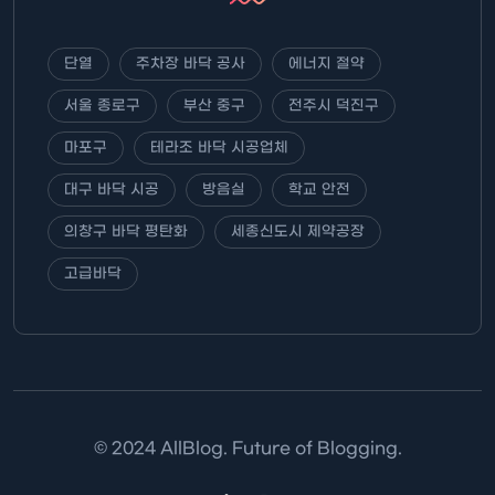
단열
주차장 바닥 공사
에너지 절약
서울 종로구
부산 중구
전주시 덕진구
마포구
테라조 바닥 시공업체
대구 바닥 시공
방음실
학교 안전
의창구 바닥 평탄화
세종신도시 제약공장
고급바닥
© 2024 AllBlog. Future of Blogging.