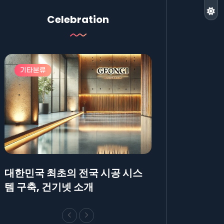
Celebration
기타분류
기타분류
대한민국 최초의 전국 시공 시스
AllBlog에 R
템 구축, 건기넷 소개
방법에 대해 안