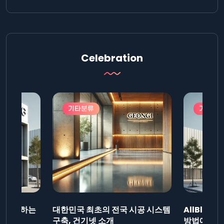
Celebration
기타분류
기타분
드를 제출하는
대한민국 최초의 전국 시공 시스템
AllBlog
니다.
구축, 건기넷 소개
방법에 대해