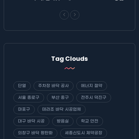
Tag Clouds
단열
주차장 바닥 공사
에너지 절약
서울 종로구
부산 중구
전주시 덕진구
마포구
테라조 바닥 시공업체
대구 바닥 시공
방음실
학교 안전
의창구 바닥 평탄화
세종신도시 제약공장