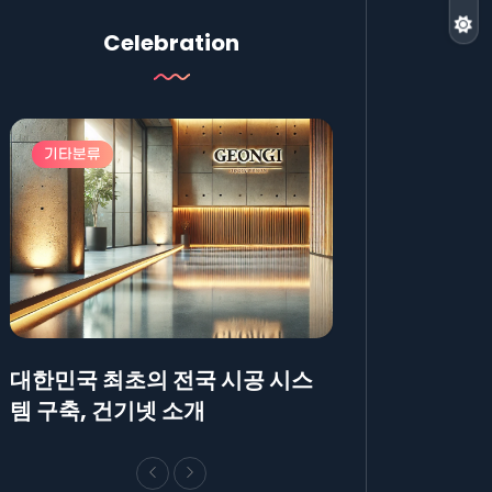
Celebration
기타분류
기타분류
대한민국 최초의 전국 시공 시스
AllBlog에 R
템 구축, 건기넷 소개
방법에 대해 안