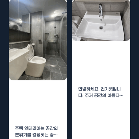
동 지역에서도…
내손동 주택 인테
리어 공사 – 효과
적인 시공 단계별
전략
안녕하세요, 건기넷입니
내손동 주택 인테
다. 주거 공간의 아름다움
리어 시공 가이드
과 기능성을 극대화하는
– 따뜻한 분위기
것은 우리 모두의 바람입
니다. 특히…
연출법
주택 인테리어는 공간의
분위기를 결정짓는 중요