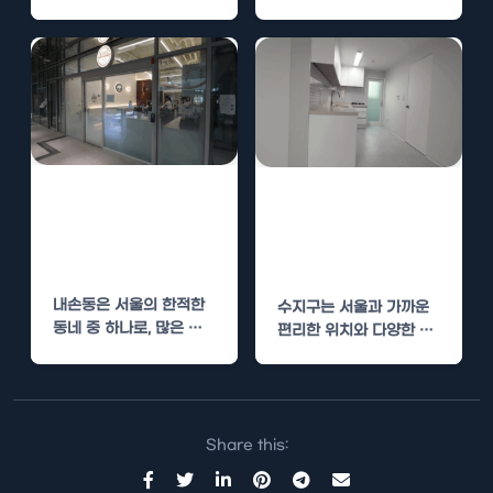
한 요소입니다. 내손동에
서 주택 인테리어를 계획
하고 있다면,…
내손동 빌라 리모
수지구 아파트 인
델링 – 오래된 공
테리어 – 최신 디
간의 새로운 변신
자인 트렌드 반영
내손동은 서울의 한적한
수지구는 서울과 가까운
동네 중 하나로, 많은 주
편리한 위치와 다양한 생
거 공간들이 오래된 건축
활 인프라 덕분에 많은 사
물로 남아…
람들이 선호하는…
Share this: