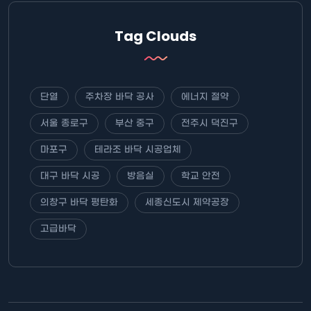
Tag Clouds
단열
주차장 바닥 공사
에너지 절약
서울 종로구
부산 중구
전주시 덕진구
마포구
테라조 바닥 시공업체
대구 바닥 시공
방음실
학교 안전
의창구 바닥 평탄화
세종신도시 제약공장
고급바닥