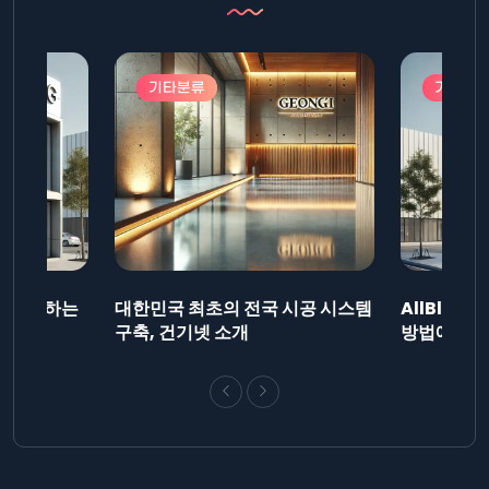
기타분류
기타분
드를 제출하는
대한민국 최초의 전국 시공 시스템
AllBlog
니다.
구축, 건기넷 소개
방법에 대해