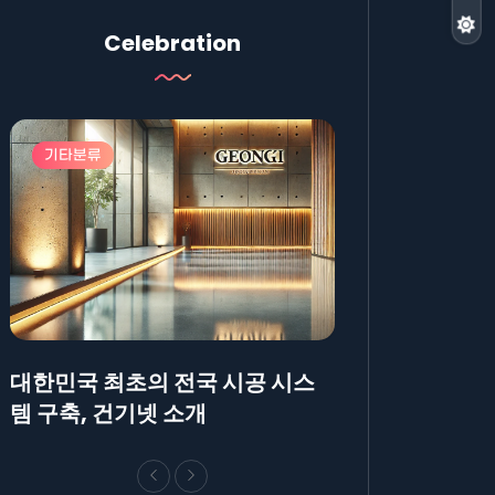
Celebration
기타분류
기타분류
대한민국 최초의 전국 시공 시스
AllBlog에 R
템 구축, 건기넷 소개
방법에 대해 안