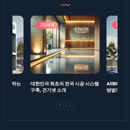
기타분류
기타분
드를 제출하는
대한민국 최초의 전국 시공 시스템
AllBlog
니다.
구축, 건기넷 소개
방법에 대해