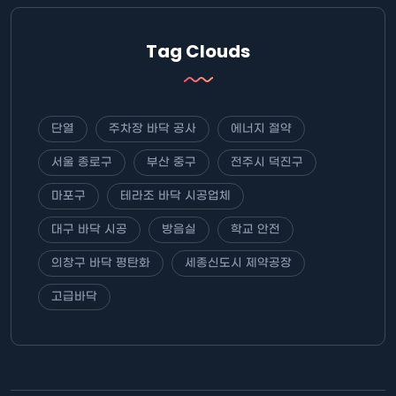
Tag Clouds
단열
주차장 바닥 공사
에너지 절약
서울 종로구
부산 중구
전주시 덕진구
마포구
테라조 바닥 시공업체
대구 바닥 시공
방음실
학교 안전
의창구 바닥 평탄화
세종신도시 제약공장
고급바닥