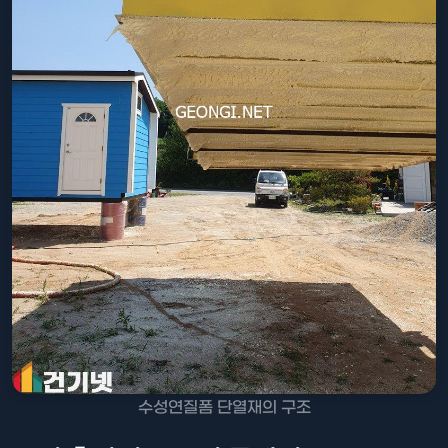
수성연질폼 단열재의 구조