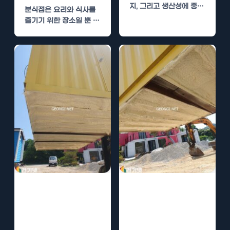
지, 그리고 생산성에 중요
분식점은 요리와 식사를
한 역할을 하는 공간입니
즐기기 위한 장소일 뿐 아
다. 최근 농업…
니라, 고객들이 소통하고
편안하게 앉아…
필라테스 학원 수
스케이트장 수성
성연질폼 단열로
연질폼 단열로 온
소음 차단
도 관리