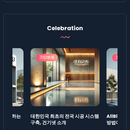
Celebration
기타분류
기타분
드를 제출하는
대한민국 최초의 전국 시공 시스템
AllBlog
니다.
구축, 건기넷 소개
방법에 대해