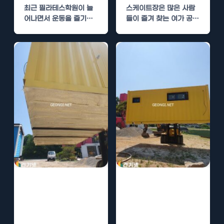
최근 필라테스학원이 늘
스케이트장은 많은 사람
어나면서 운동을 즐기는
들이 즐겨 찾는 여가 공간
사람들이 많아지고 있습
입니다. 하지만 연중 내내
니다. 그러나 필라테스 수
최적의 스케이팅…
업이 진행되는…
컴퓨터 수리소 수
광명 복지관 수성
성연질폼 단열로
연질폼 단열로 쾌
에너지 효율 극대
적한 서비스 제공