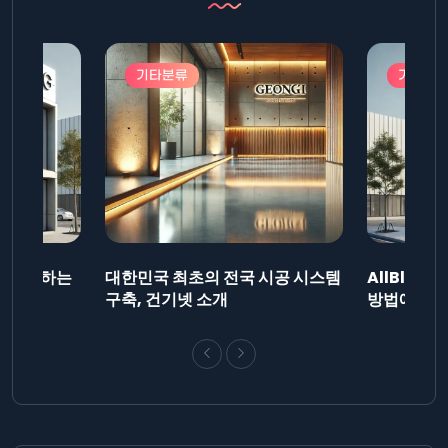
기타분류
기타분
드를 제출하는
대한민국 최초의 전국 시공 시스템
AllBlog
니다.
구축, 건기넷 소개
방법에 대해