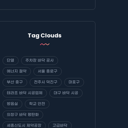
Tag Clouds
단열
주차장 바닥 공사
에너지 절약
서울 종로구
부산 중구
전주시 덕진구
마포구
테라조 바닥 시공업체
대구 바닥 시공
방음실
학교 안전
의창구 바닥 평탄화
세종신도시 제약공장
고급바닥