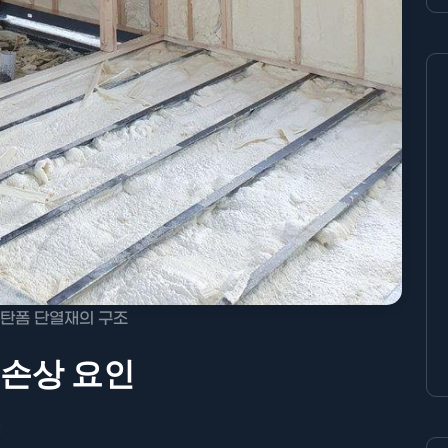
탄폼 단열재의 구조
손상 요인
: