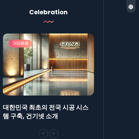
Celebration
기타분류
기타분류
대한민국 최초의 전국 시공 시스
AllBlog에 R
템 구축, 건기넷 소개
방법에 대해 안