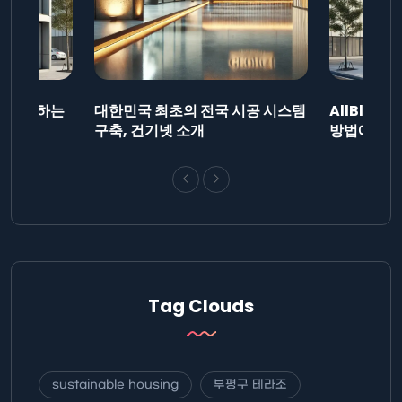
드를 제출하는
대한민국 최초의 전국 시공 시스템
AllBlog
니다.
구축, 건기넷 소개
방법에 대해
Tag Clouds
sustainable housing
부평구 테라조