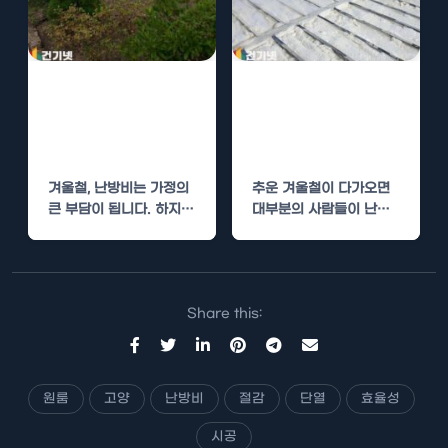
우레탄 단열 시공
우레탄폼 시공으
으로 겨울철 난방
로 겨울철 난방비
비 절약
절감하기
겨울철, 난방비는 가정의
추운 겨울철이 다가오면
큰 부담이 됩니다. 하지만
대부분의 사람들이 난방
적절한 단열 시공을 통해
비를 걱정하게 됩니다. 비
이…
싼 난방비로 인해 고민
을…
Share this:
원룸
고양
난방비
절감
단열
효율성
시공