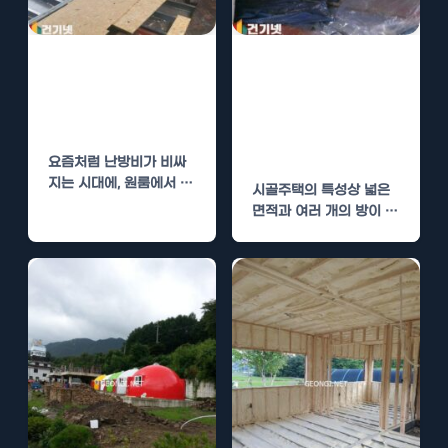
인제 원룸 단열
시골주택 단열,
시공으로 난방비
우레탄폼 시공으
절감
로 난방비 절감
효과 확실
요즘처럼 난방비가 비싸
지는 시대에, 원룸에서 에
시골주택의 특성상 넓은
너지를 효율적으로 사용
면적과 여러 개의 방이 존
하는 것은 매우 중요한 과
재하는 경우가 많습니다.
제가…
이러한 구조는…