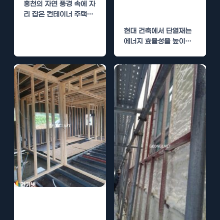
홍천의 자연 풍경 속에 자
유지 관리 방법
리 잡은 컨테이너 주택은
현대인들의 새로운 주거
현대 건축에서 단열재는
형태로…
에너지 효율성을 높이는
중요한 요소 중 하나입니
다. 그 중…
경질우레탄폼 시
공, 결로 방지와