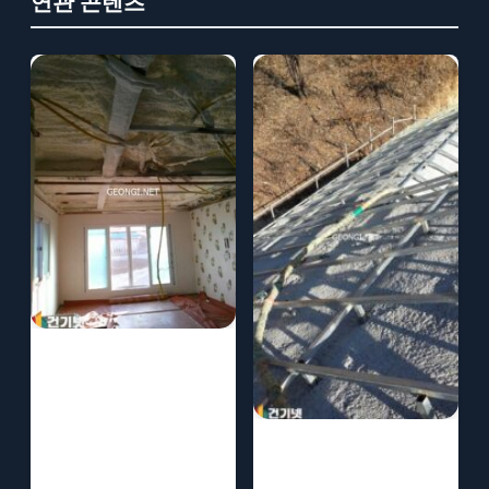
연관 콘텐츠
홍천 컨테이너 경
질우레탄폼 단열
로 사계절 쾌적하
경질우레탄폼 시
게
공, 단열 효과와