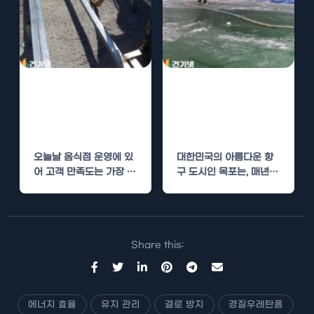
음식점 경질우레
목포 리조트 경질
탄폼 단열로 고객
우레탄폼 단열로
만족도 높이기
사계절 운영 가능
오늘날 음식점 운영에 있
대한민국의 아름다운 항
어 고객 만족도는 가장 중
구 도시인 목포는, 매년
요한 요소 중 하나입니다.
수많은 관광객을 끌어들
고객이…
이는 핫스팟입니다. 이곳
에는 자연경관은…
Share this:
에너지 효율
유지 관리
결로 방지
경질우레탄폼