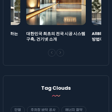
드를 제출하는
대한민국 최초의 전국 시공 시스템
AllBlog
니다.
구축, 건기넷 소개
방법에 대해
Tag Clouds
단열
주차장 바닥 공사
에너지 절약