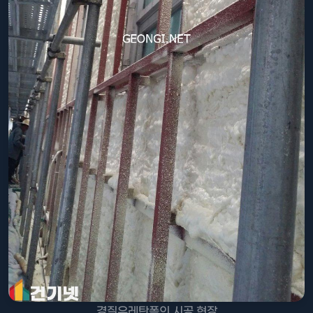
경질우레탄폼의 시공 현장