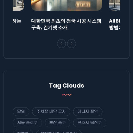
드를 제출하는
대한민국 최초의 전국 시공 시스템
AllBlog
니다.
구축, 건기넷 소개
방법에 대해
Tag Clouds
단열
주차장 바닥 공사
에너지 절약
서울 종로구
부산 중구
전주시 덕진구