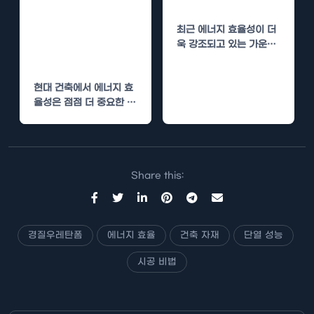
경질우레탄폼 시
법
공의 경제적 효과
최근 에너지 효율성이 더
와 단열 성능 향
욱 강조되고 있는 가운데,
상
건물의 단열과 결로 방지
를 위한…
현대 건축에서 에너지 효
율성은 점점 더 중요한 요
소로 자리 잡고 있습니다.
그중에서도…
Share this:
경질우레탄폼
에너지 효율
건축 자재
단열 성능
시공 비법