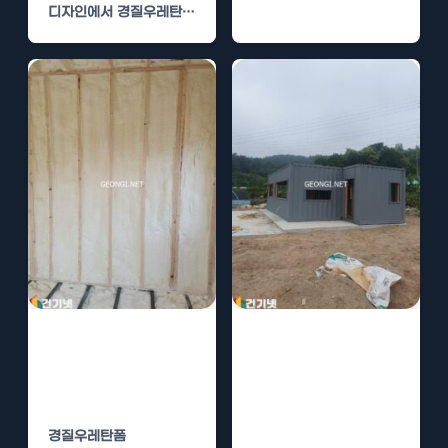
Foam)은 건축에서 중요
디자인에서 경질우레탄폼
한 단열재로 사용되며, 에
은 그 뛰어난 성능 덕분에
너지 효율을 극대화하는
점점 더…
데 큰 역할을…
경질우레탄폼 시
경질우레탄폼 시
공의 효과와 유지
공의 단열 성능
방법
향상과 결로 방지
방법
경질우레탄폼