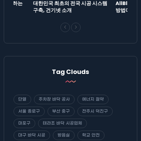
드를 제출하는
대한민국 최초의 전국 시공 시스템
AllBlog
니다.
구축, 건기넷 소개
방법에 대해
Tag Clouds
단열
주차장 바닥 공사
에너지 절약
서울 종로구
부산 중구
전주시 덕진구
마포구
테라조 바닥 시공업체
대구 바닥 시공
방음실
학교 안전