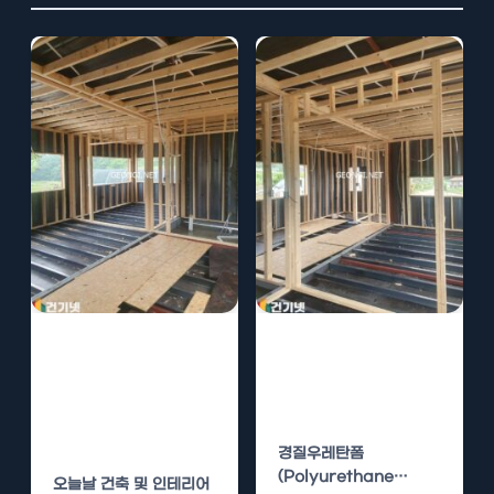
경질우레탄폼 시
경질우레탄폼 시
공의 경제적 효과
공의 다양한 사례
와 장기적 유지
분석
관리
경질우레탄폼
(Polyurethane
오늘날 건축 및 인테리어