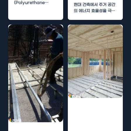
(Polyurethane
현대 건축에서 주거 공간
Foam)은 현대 건축 분
의 에너지 효율성을 극대
야에서 자리 잡은 단열재
화하기 위한 필수 요소로
입니다. 이 재료는 건축물
경질우레탄폼이 주목받
의 에너지…
고…
경질우레탄폼 시
공의 경제적 효과
와 결로 방지 방