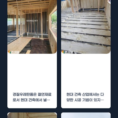
경질우레탄폼 시
우레탄폼 시공의
공의 경제적 이점
경제적 이점과 장
과 장기적 유지
기적 유지 관리
관리
전략
경질우레탄폼은 절연재료
현대 건축 산업에서는 다
로서 현대 건축에서 널리
양한 시공 기법이 있지만,
사용되는 고성능 자재입
우레탄폼 시공은 그 경제
니다. 이제 우리는 이 시
성 및…
공이…