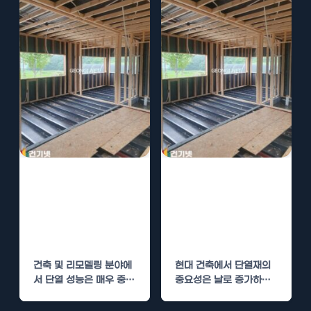
경질우레탄폼 시
경질우레탄폼 시
공, 경제적 이점
공, 경제적 이점
과 단열 성능 향
과 장기적 유지
상
관리 방법
건축 및 리모델링 분야에
현대 건축에서 단열재의
서 단열 성능은 매우 중요
중요성은 날로 증가하고
한 요소입니다. 건물의 에
있습니다. 특히 경질우레
너지 효율을…
탄폼은 우수한 단열 성능