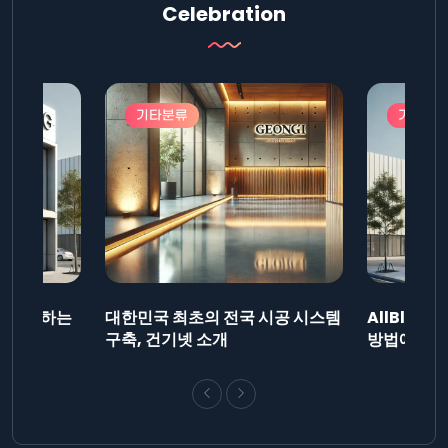
Celebration
기타분류
기타분
드를 제출하는
대한민국 최초의 전국 시공 시스템
AllBlog
니다.
구축, 건기넷 소개
방법에 대해