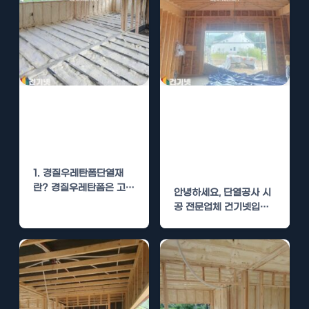
경질우레탄폼단
수성연질폼 시공
열재 시공, 비용
후기 – 최고의 단
절감 전략
열 효과를 얻는
법
1. 경질우레탄폼단열재
란? 경질우레탄폼은 고도
안녕하세요, 단열공사 시
로 발포된 플라스틱 폼으
공 전문업체 건기넷입니
로, 뛰어난 단열 성능을
다. 오늘은 수성연질폼을
자랑합니다. 주로…
이용한 단열 시공 후기에
대해…