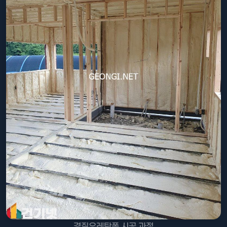
경질우레탄폼 시공 과정