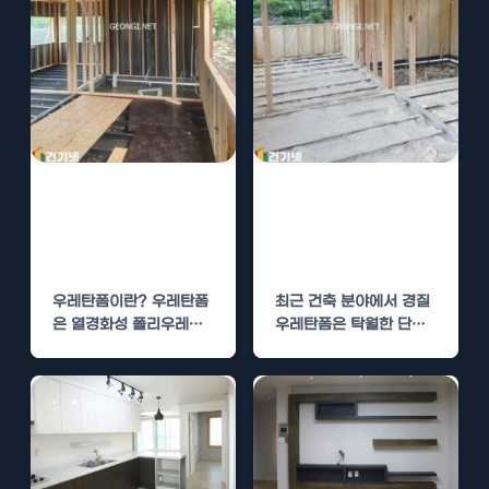
우레탄폼 시공,
경질우레탄폼 시
결로 방지와 단열
공, 단열 성능 높
효과를 동시에
이는 비법
우레탄폼이란? 우레탄폼
최근 건축 분야에서 경질
은 열경화성 폴리우레탄
우레탄폼은 탁월한 단열
으로 제작된 단열재입니
특성 때문에 많은 인기를
다. 이 특수한 재료는 가
끌고 있습니다.…
벼운 구조 물성…