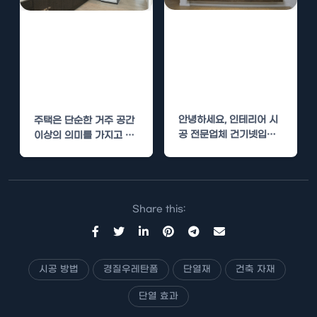
빌라 안방 중문
주택 중문 설치
설치 – 프라이버
가이드 – 공간 분
시와 인테리어 효
리와 디자인 효과
과를 동시에
를 동시에
안녕하세요, 인테리어 시
주택은 단순한 거주 공간
공 전문업체 건기넷입니
이상의 의미를 가지고 있
다. 주거 및 상업 공간의
습니다. 각 공간은 그 자
인테리어 시공 전문가로
체로…
서,…
Share this:
시공 방법
경질우레탄폼
단열재
건축 자재
단열 효과