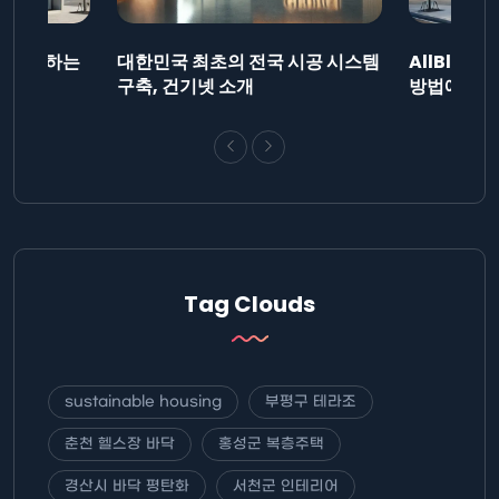
드를 제출하는
대한민국 최초의 전국 시공 시스템
AllBlog
니다.
구축, 건기넷 소개
방법에 대해
Tag Clouds
sustainable housing
부평구 테라조
춘천 헬스장 바닥
홍성군 복층주택
경산시 바닥 평탄화
서천군 인테리어